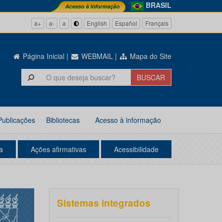
BRASIL
a+
a-
a
English
Español
Français
Página Inicial
|
WEBMAIL
|
Mapa do Site
Publicações
Bibliotecas
Acesso à informação
a
Ações afirmativas
Acessibilidade
Sistemas integrados