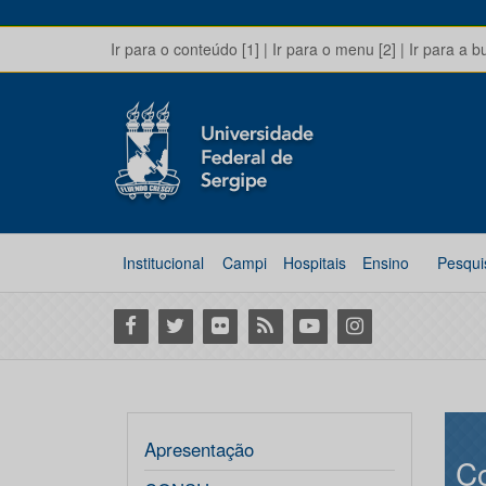
Ir para o conteúdo [1]
|
Ir para o menu [2]
|
Ir para a b
Institucional
Campi
Hospitais
Ensino
Pesqui
Facebook
Twitter
Flickr
RSS
Youtube
Instagram
Apresentação
Co