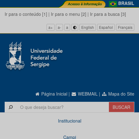
BRASIL
Ir para o conteúdo [1]
|
Ir para o menu [2]
|
Ir para a busca [3]
a+
a-
a
English
Español
Français
Página Inicial
|
WEBMAIL
|
Mapa do Site
Institucional
Campi