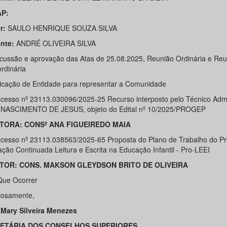
P:
r:
SAULO HENRIQUE SOUZA SILVA
nte:
ANDRÉ OLIVEIRA SILVA
cussão e aprovação das Atas de 25.08.2025, Reunião Ordinária e Reu
rdinária
icação de Entidade para representar a Comunidade
cesso nº 23113.030096/2025-25 Recurso interposto pelo Técnico Admi
NASCIMENTO DE JESUS, objeto do Edital nº 10/2025/PROGEP
TORA: CONSª ANA FIGUEIREDO MAIA
cesso nº 23113.038563/2025-65 Proposta do Plano de Trabalho do P
ção Continuada Leitura e Escrita na Educação Infantil - Pro-LEEI
TOR: CONS. MAKSON GLEYDSON BRITO DE OLIVEIRA
Que Ocorrer
iosamente,
Mary Silveira Menezes
ETÁRIA DOS CONSELHOS SUPERIORES