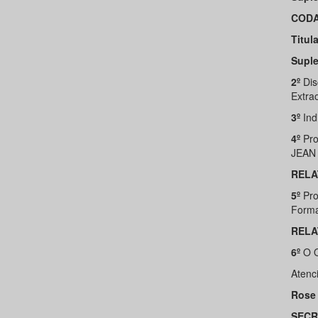
CODA
Titula
Suple
2º
Dis
Extrao
3º
Ind
4º
Pro
JEAN 
RELA
5º
Pro
Forma
RELA
6º
O 
Atenc
Rose 
SECR