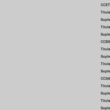
CCET
Titula
Suple
Titula
Suple
CCBS
Titula
Suple
Titula
Suple
CCSA
Titul
Suple
Titul
Supl