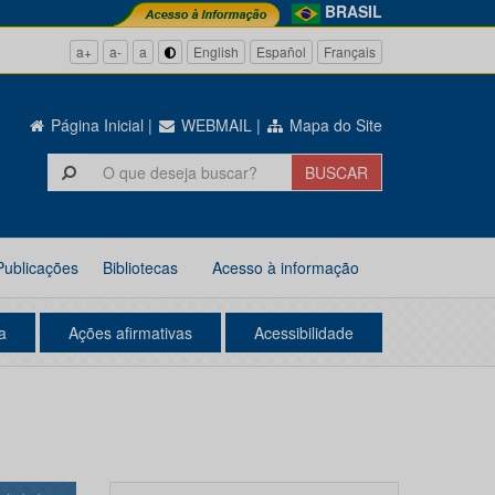
BRASIL
a+
a-
a
English
Español
Français
Página Inicial
|
WEBMAIL
|
Mapa do Site
Publicações
Bibliotecas
Acesso à informação
a
Ações afirmativas
Acessibilidade