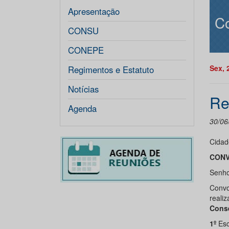
Apresentação
Co
CONSU
CONEPE
Sex, 
Regimentos e Estatuto
Notícias
Re
Agenda
30/06
Cidad
CONV
Senhor
Convo
realiz
Conse
1º
Esc