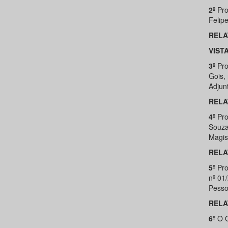
2º
Pro
Felipe
RELA
VIST
3º
Pro
Gois,
Adjun
RELA
4º
Pro
Souza
Magis
RELA
5º
Pro
nº 01
Pesso
RELA
6º
O 