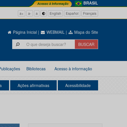
BRASIL
a+
a-
a
English
Español
Français
Página Inicial
|
WEBMAIL
|
Mapa do Site
Publicações
Bibliotecas
Acesso à informação
a
Ações afirmativas
Acessibilidade