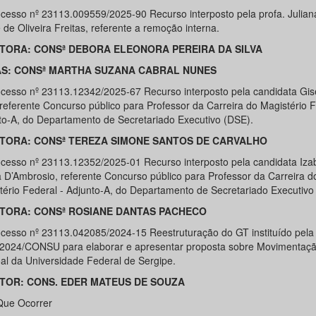
cesso nº 23113.009559/2025-90 Recurso interposto pela profa. Julian
 de Oliveira Freitas, referente a remoção interna.
TORA: CONSª DEBORA ELEONORA PEREIRA DA SILVA
AS: CONSª MARTHA SUZANA CABRAL NUNES
cesso nº 23113.12342/2025-67 Recurso interposto pela candidata Gis
 referente Concurso público para Professor da Carreira do Magistério F
to-A, do Departamento de Secretariado Executivo (DSE).
TORA: CONSª TEREZA SIMONE SANTOS DE CARVALHO
cesso nº 23113.12352/2025-01 Recurso interposto pela candidata Izab
 D’Ambrosio, referente Concurso público para Professor da Carreira d
tério Federal - Adjunto-A, do Departamento de Secretariado Executivo
TORA: CONSª ROSIANE DANTAS PACHECO
cesso nº 23113.042085/2024-15 Reestruturação do GT instituído pela
/2024/CONSU para elaborar e apresentar proposta sobre Movimentaç
al da Universidade Federal de Sergipe.
TOR: CONS. EDER MATEUS DE SOUZA
Que Ocorrer