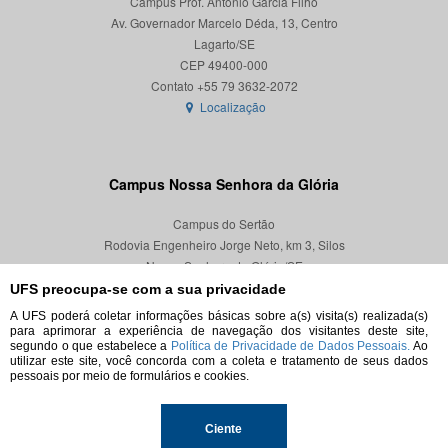
Campus Prof. Antônio Garcia Filho
Av. Governador Marcelo Déda, 13, Centro
Lagarto/SE
CEP 49400-000
Localização
Campus Nossa Senhora da Glória
Campus do Sertão
Rodovia Engenheiro Jorge Neto, km 3, Silos
Nossa Senhora da Glória/SE
CEP 49680-000
UFS preocupa-se com a sua privacidade
A UFS poderá coletar informações básicas sobre a(s) visita(s) realizada(s)
Localização
para aprimorar a experiência de navegação dos visitantes deste site,
segundo o que estabelece a
Política de Privacidade de Dados Pessoais.
Ao
utilizar este site, você concorda com a coleta e tratamento de seus dados
pessoais por meio de formulários e cookies.
© 2026. Todos os direitos reservados.
Ciente