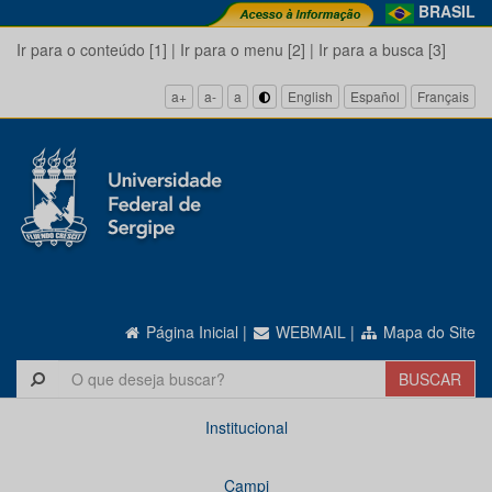
BRASIL
Ir para o conteúdo [1]
|
Ir para o menu [2]
|
Ir para a busca [3]
a+
a-
a
English
Español
Français
Página Inicial
|
WEBMAIL
|
Mapa do Site
Institucional
Campi