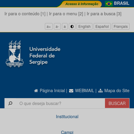
BRASIL
Ir para o conteúdo [1]
|
Ir para o menu [2]
|
Ir para a busca [3]
a+
a-
a
English
Español
Français
Página Inicial
|
WEBMAIL
|
Mapa do Site
Institucional
Campi