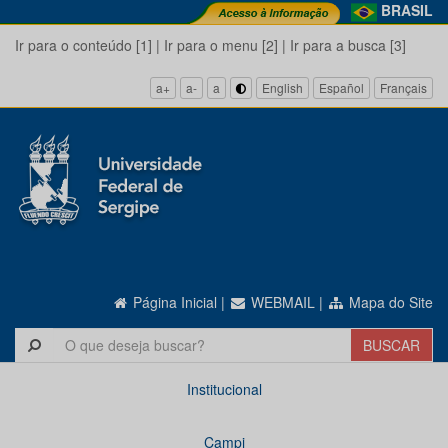
BRASIL
Ir para o conteúdo [1]
|
Ir para o menu [2]
|
Ir para a busca [3]
a+
a-
a
English
Español
Français
Página Inicial
|
WEBMAIL
|
Mapa do Site
Institucional
Campi