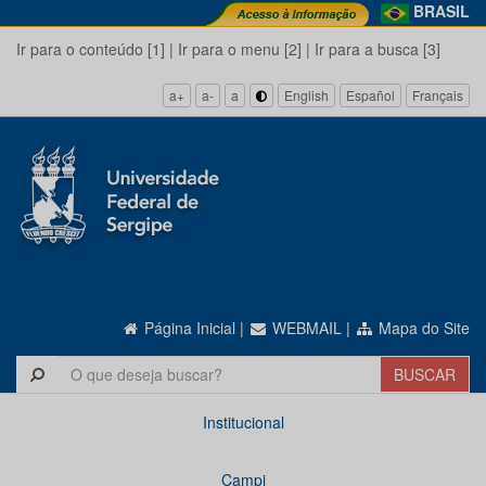
BRASIL
Ir para o conteúdo [1]
|
Ir para o menu [2]
|
Ir para a busca [3]
a+
a-
a
English
Español
Français
Página Inicial
|
WEBMAIL
|
Mapa do Site
Institucional
Campi