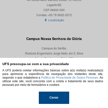
Lagarto/SE
CEP 49400-000
Localização
Campus Nossa Senhora da Glória
Campus do Sertão
Rodovia Engenheiro Jorge Neto, km 3, Silos
Nossa Senhora da Glória/SE
CEP 49680-000
UFS preocupa-se com a sua privacidade
A UFS poderá coletar informações básicas sobre a(s) visita(s) realizada(s)
Localização
para aprimorar a experiência de navegação dos visitantes deste site,
segundo o que estabelece a
Política de Privacidade de Dados Pessoais.
Ao
utilizar este site, você concorda com a coleta e tratamento de seus dados
pessoais por meio de formulários e cookies.
© 2026. Todos os direitos reservados.
Ciente
Universidade Federal de Sergipe.