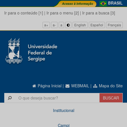
BRASIL
Ir para o conteúdo [1]
|
Ir para o menu [2]
|
Ir para a busca [3]
a+
a-
a
English
Español
Français
Página Inicial
|
WEBMAIL
|
Mapa do Site
Institucional
Campi