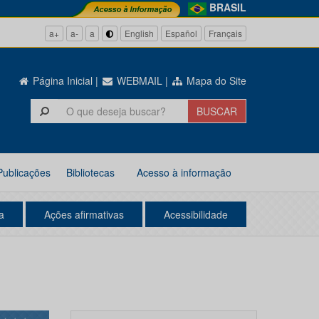
BRASIL
a+
a-
a
English
Español
Français
Página Inicial
|
WEBMAIL
|
Mapa do Site
Publicações
Bibliotecas
Acesso à informação
a
Ações afirmativas
Acessibilidade