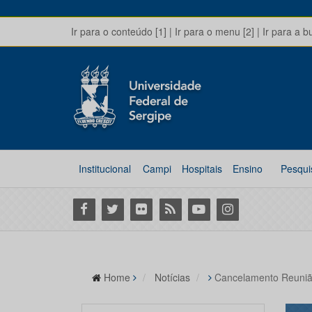
Ir para o conteúdo [1]
|
Ir para o menu [2]
|
Ir para a b
Institucional
Campi
Hospitais
Ensino
Pesqui
Facebook
Twitter
Flickr
RSS
Youtube
Instagram
Home
Notícias
Cancelamento Reun