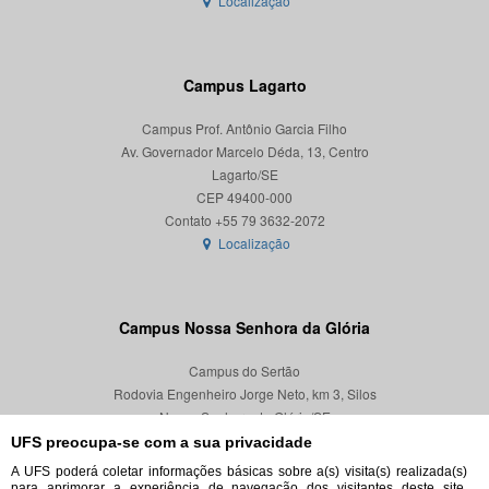
Localização
Campus Lagarto
Campus Prof. Antônio Garcia Filho
Av. Governador Marcelo Déda, 13, Centro
Lagarto/SE
CEP 49400-000
Localização
Campus Nossa Senhora da Glória
Campus do Sertão
Rodovia Engenheiro Jorge Neto, km 3, Silos
Nossa Senhora da Glória/SE
CEP 49680-000
UFS preocupa-se com a sua privacidade
A UFS poderá coletar informações básicas sobre a(s) visita(s) realizada(s)
Localização
para aprimorar a experiência de navegação dos visitantes deste site,