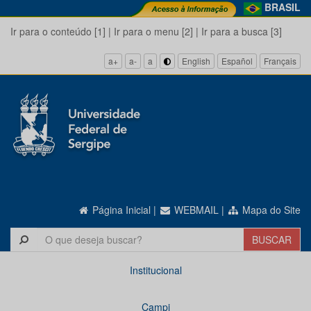
BRASIL
Ir para o conteúdo [1]
|
Ir para o menu [2]
|
Ir para a busca [3]
a+
a-
a
English
Español
Français
Página Inicial
|
WEBMAIL
|
Mapa do Site
Institucional
Campi