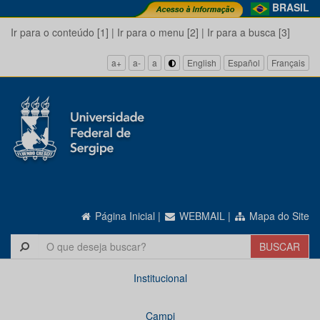
BRASIL
Ir para o conteúdo [1]
|
Ir para o menu [2]
|
Ir para a busca [3]
a+
a-
a
English
Español
Français
Página Inicial
|
WEBMAIL
|
Mapa do Site
Institucional
Campi