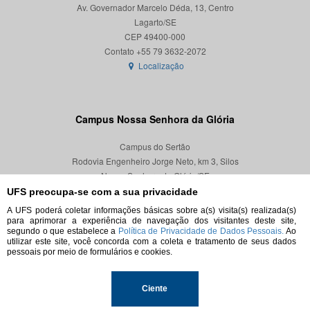
Av. Governador Marcelo Déda, 13, Centro
Lagarto/SE
CEP 49400-000
Localização
Campus Nossa Senhora da Glória
Campus do Sertão
Rodovia Engenheiro Jorge Neto, km 3, Silos
Nossa Senhora da Glória/SE
CEP 49680-000
UFS preocupa-se com a sua privacidade
A UFS poderá coletar informações básicas sobre a(s) visita(s) realizada(s)
Localização
para aprimorar a experiência de navegação dos visitantes deste site,
segundo o que estabelece a
Política de Privacidade de Dados Pessoais.
Ao
utilizar este site, você concorda com a coleta e tratamento de seus dados
pessoais por meio de formulários e cookies.
© 2026. Todos os direitos reservados.
Ciente
Universidade Federal de Sergipe.