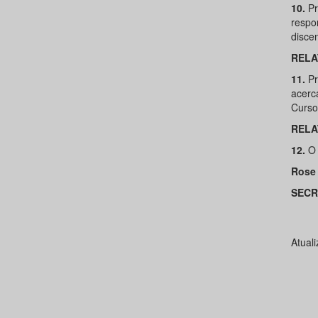
10.
Pr
respo
discen
RELA
11.
Pr
acerc
Curso
RELA
12.
O
Rose 
SECR
Atual