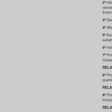
2º
Inf
cance
Enfer
3º
Dis
4º
Alt
5º
Esc
substi
6º
Ind
7º
Pro
Causa 
RELA
8º
Pro
quant
RELA
9º
Pro
Inclu
RELA