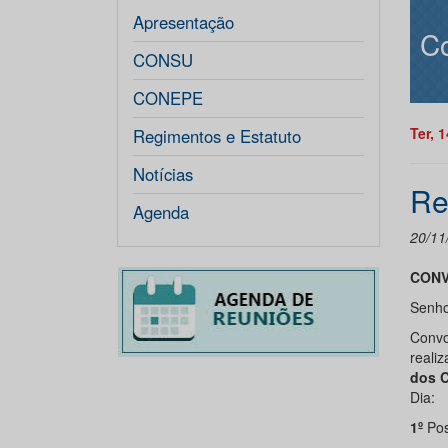
Apresentação
Co
CONSU
CONEPE
Ter, 
Regimentos e Estatuto
Notícias
Re
Agenda
20/11
CONV
Senhor
Convo
realiz
dos C
Dia:
1º
Po