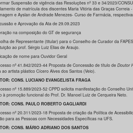
ormar Suspensão de vigência das Resoluções nº 33 e 34/2023/CONSU 
lamento de matrícula dos discentes Maria Vitória das Graças Correia 
magem e Ayslan de Andrade Menezes- Curso de Farmácia, respectiva
cussão e Aprovação da Ata de 29.09.2023
eração na composição do GT de segurança
olha de Representante (titular) para o Conselho de Curador da FAPE
tuição ao prof. Sérgio Luiz Elias de Araujo.
icação de nome para Ouvidor Geral
cesso nº 41.842/2023-44 Proposta de Concessão de título de
Doutor 
ao artista plástico Cícero Alves dos Santos (Veio).
TOR: CONS. LUCIANO EVANGELISTA FRAGA
cesso nº 15.889/2023-52 CPPD solicita manifestação do Conselho Univ
o à promoção funcional do Prof. Dr. Manoel Luiz de Cerqueira Neto.
TOR: CONS. PAULO ROBERTO GAGLIARDI
cesso nº 20.311/2023-18 Proposta de criação da Política de Acessibili
são para as Pessoas com Necessidades Específicas na UFS.
TOR: CONS
.
MÁRIO ADRIANO DOS SANTOS