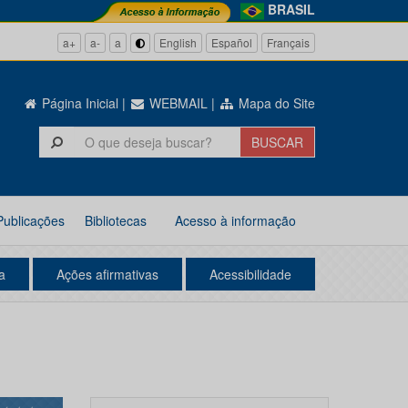
BRASIL
a+
a-
a
English
Español
Français
Página Inicial
|
WEBMAIL
|
Mapa do Site
Publicações
Bibliotecas
Acesso à informação
a
Ações afirmativas
Acessibilidade