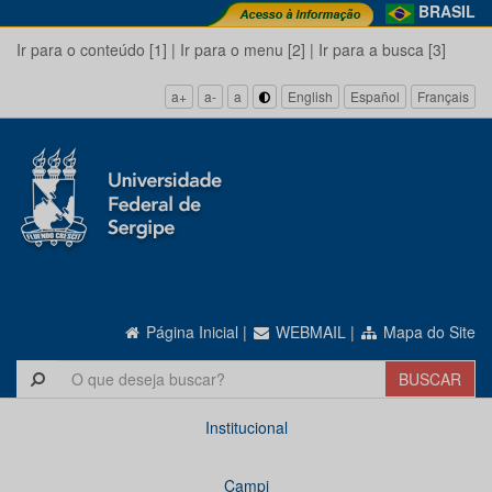
BRASIL
Ir para o conteúdo [1]
|
Ir para o menu [2]
|
Ir para a busca [3]
a+
a-
a
English
Español
Français
Página Inicial
|
WEBMAIL
|
Mapa do Site
Institucional
Campi