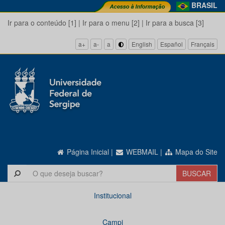
BRASIL
Ir para o conteúdo [1]
|
Ir para o menu [2]
|
Ir para a busca [3]
a+
a-
a
English
Español
Français
Página Inicial
|
WEBMAIL
|
Mapa do Site
Institucional
Campi